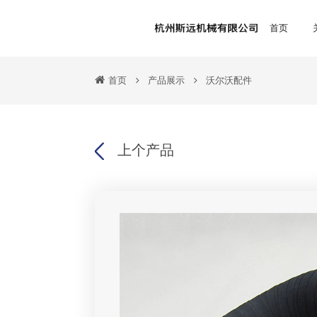
首页
首页
产品展示
沃尔沃配件
上个产品