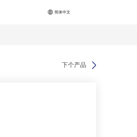
简体中文
下个产品